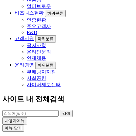
멀티브로우
비즈니스현황
하위분류
인증현황
주요고객사
R&D
고객지원
하위분류
공지사항
온라인문의
인재채용
윤리경영
하위분류
부패방지지침
사회공헌
사이버제보센터
사이트 내 전체검색
검색
사용자메뉴
메뉴
닫기